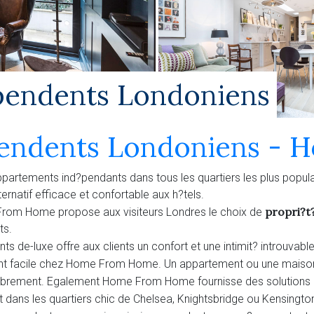
pendents Londoniens
endents Londoniens - 
rtements ind?pendants dans tous les quartiers les plus popula
rnatif efficace et confortable aux h?tels.
propri?t
om Home propose aux visiteurs Londres le choix de
ts.
de-luxe offre aux clients un confort et une intimit? introuvables
nt facile chez Home From Home. Un appartement ou une maison 
 librement. Egalement Home From Home fournisse des solutions 
soit dans les quartiers chic de Chelsea, Knightsbridge ou Kensingto