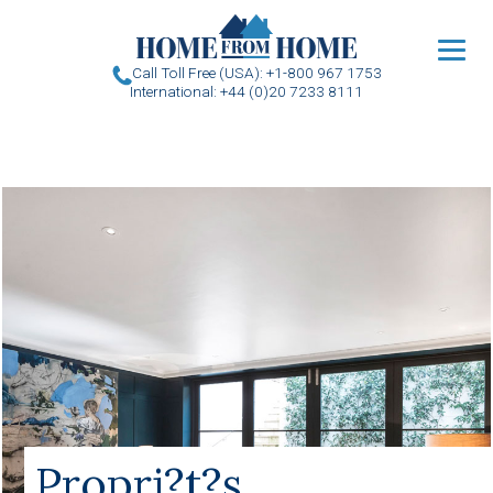
u
Call Toll Free (USA): +1-800 967 1753
International: +44 (0)20 7233 8111
Propri?t?s