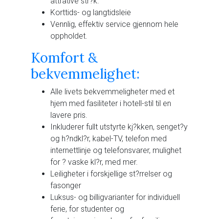
attrative str?k.
Korttids- og langtidsleie
Vennlig, effektiv service gjennom hele
oppholdet.
Komfort &
bekvemmelighet:
Alle livets bekvemmeligheter med et
hjem med fasiliteter i hotell-stil til en
lavere pris.
Inkluderer fullt utstyrte kj?kken, senget?y
og h?ndkl?r, kabel-TV, telefon med
internettlinje og telefonsvarer, mulighet
for ? vaske kl?r, med mer.
Leiligheter i forskjellige st?rrelser og
fasonger
Luksus- og billigvarianter for individuell
ferie, for studenter og