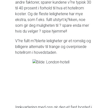
andre faktorer, sparer kundene v?re typisk 30
til 40 prosent i forhold til hva et hotellrom
koster. Og de fleste leilighetene har mye
ekstra, som f.eks. fullt utstyrt kj?kken, noe
som gir deg muligheten til ? spare enda mer
hvis du velger ? spise hjemme!!
V?re fullt m?blerte leiligheter gir et romslig og
billigere alternativ til trange og overprisede
hotellrom i hovedstaden.
Innkvartering med oss gir deg et fast bosted i