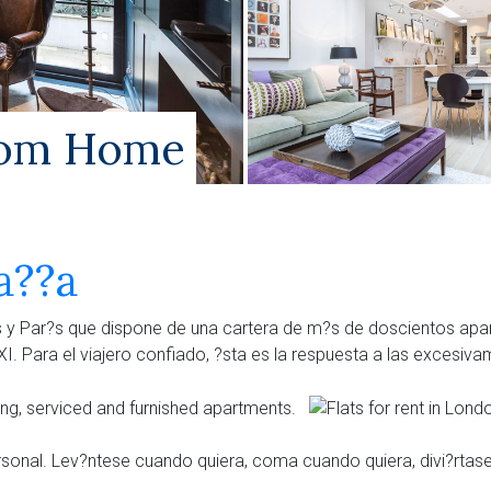
rom Home
a??a
 y Par?s que dispone de una cartera de m?s de doscientos apart
XI. Para el viajero confiado, ?sta es la respuesta a las excesiv
onal. Lev?ntese cuando quiera, coma cuando quiera, divi?rtase 